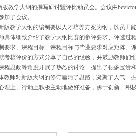
了新版教学大纲的撰写研讨暨评比动员会。会议由bevic
参加了会议。
新版教学大纲的编制要以人才培养方案为纲，以员工
师具体细致介绍了教学大纲比赛的参评要求、评选过
制要求、课程目标、课程目标与毕业要求对应矩阵、
就考核评价的方式分享了自己的经验，并鼓励教师们
课程思政等角度开展了热烈的讨论，提出了很多宝贵
体教师对新版大纲的修订厘清了思路，凝聚了人气，
心理上、行动上积极主动地做好准备，勇于创新、积