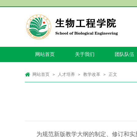
网站首页
关于我们
团队队伍
网站首页
人才培养
教学改革
正文
>
>
>
为规范新版教学大纲的制定、修订和实施