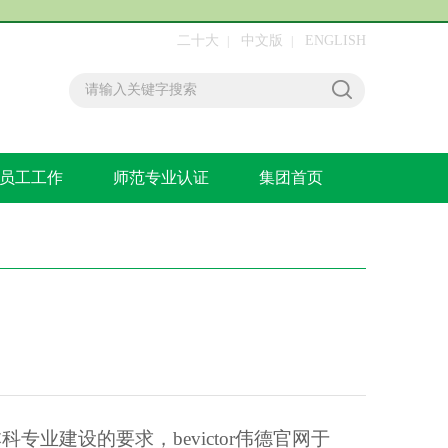
二十大
中文版
ENGLISH
|
|
员工工作
师范专业认证
集团首页
建设的要求，bevictor伟德官网于