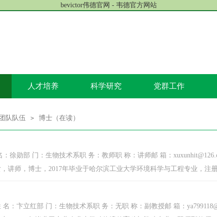
bevictor伟德官网 - 韦德官方网站
人才培养
科学研究
党群工作
团队队伍
博士（在读）
>
：徐勋部 门：生物技术系职 务：教师职 称：讲师邮 箱：xuxunhit@126.
，讲师，博士，2017年毕业于哈尔滨工业大学环境科学与工程专业，注册环
名：卞立红部 门：生物技术系职 务：无职 称：副教授邮 箱：ya799118